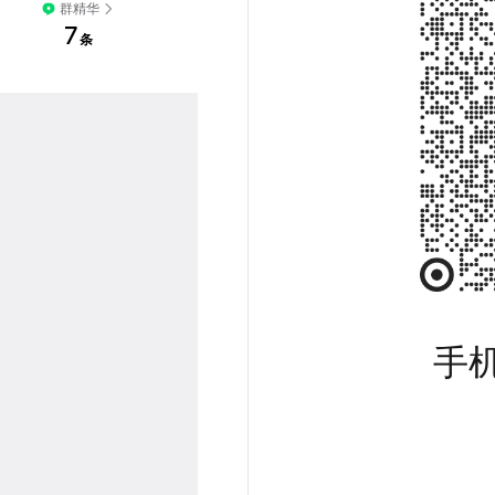
群精华
7
条
手