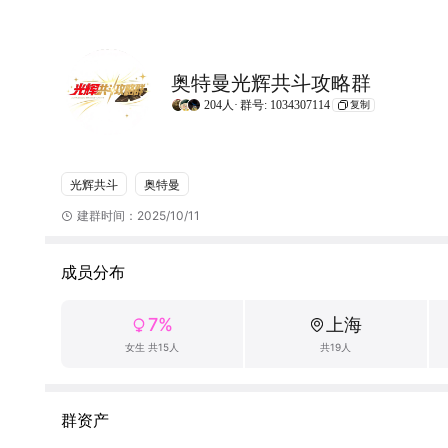
奥特曼光辉共斗攻略群
204人·
群号: 1034307114
复制
光辉共斗
奥特曼
建群时间：2025/10/11
成员分布
7%
上海
女生 共15人
共19人
群资产