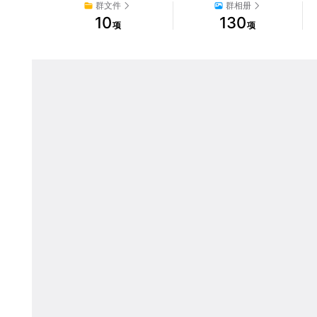
群文件
群相册
10
130
项
项