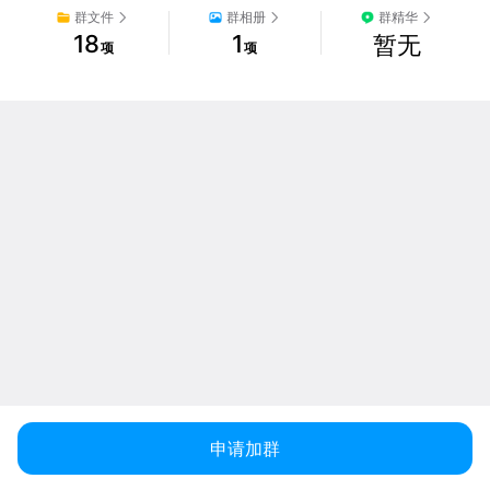
群文件
群相册
群精华
18
1
暂无
项
项
申请加群