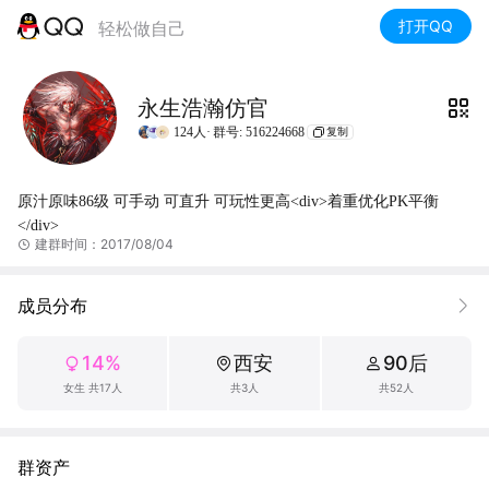
打开QQ
轻松做自己
永生浩瀚仿官
124人·
群号: 516224668
复制
原汁原味86级 可手动 可直升 可玩性更高<div>着重优化PK平衡
</div>
建群时间：2017/08/04
成员分布
14%
西安
90后
女生 共17人
共3人
共52人
群资产