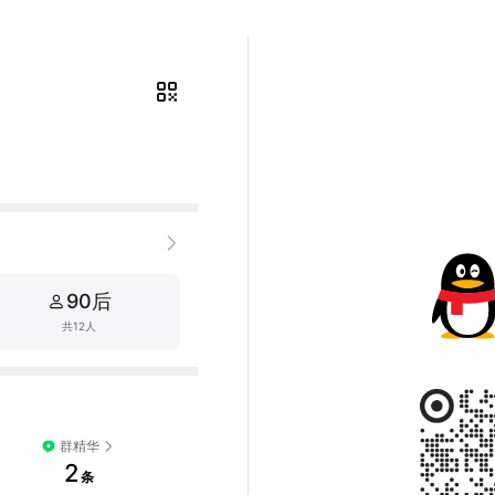
90后
共12人
群精华
2
条