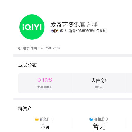
爱奇艺资源官方群
62人·
群号: 978895089
复制
建群时间：2025/02/26
成员分布
13%
白沙
女生 共8人
共1人
群资产
群文件
群相册
3
暂无
项