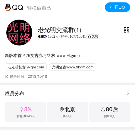
打开QQ
轻松做自己
老光明交流群(1)
1852人·
群号: 167715541
复制
新版本首区76复古赤月终极:www.9kgm.com
老光明复古:9kgm.com
光明复古www.9kgm.com
建群时间：2013/10/18
成员分布
8%
北京
80后
女生 共143人
共44人
共831人