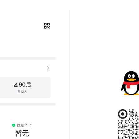
90后
共12人
群精华
暂无