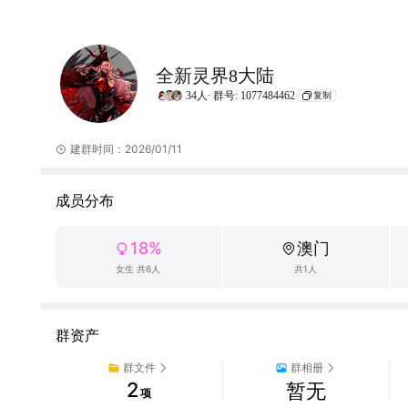
全新灵界8大陆
34人·
群号: 1077484462
复制
建群时间：2026/01/11
成员分布
18%
澳门
女生 共6人
共1人
群资产
群文件
群相册
2
暂无
项