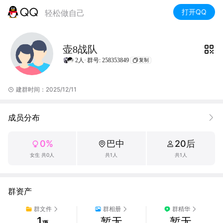
打开QQ
轻松做自己
壶8战队
2人·
群号: 258353849
复制
建群时间：2025/12/11
成员分布
0%
巴中
20后
女生 共0人
共1人
共1人
群资产
群文件
群相册
群精华
1
暂无
暂无