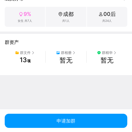
9%
成都
00后
女生 共7人
共1人
共24人
群资产
群文件
群相册
群精华
13
暂无
暂无
项
申请加群