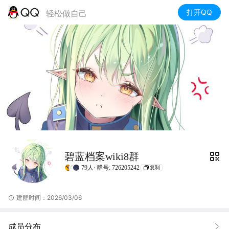
打开QQ
轻松做自己
碧蓝档案wiki8群
79人·
群号: 726205242
复制
建群时间：2026/03/06
成员分布