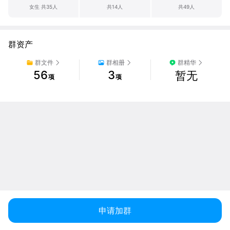
女生 共35人
共14人
共49人
群资产
群文件
群相册
群精华
56
3
暂无
项
项
申请加群