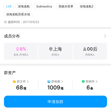
时也有众多大佬一起解答疑问，也会搭载相关教程、地图等资源，
LV5
深海迷航
Subnautica
美丽水世界
深海迷航2
也可以找寻共同联机的船长，和船长们共同分享和讨论！

Welcome aboard, captain!
深海迷航异星水域
建群时间：2017/05/23
成员分布
8%
上海
00后
女生 共165人
共35人
共626人
群资产
群文件
群相册
群精华
68
1009
6
项
项
条
申请加群