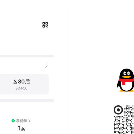
80后
共590人
群精华
1
条