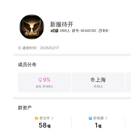
新服待开
1869人·
群号: 663445381
复制
建群时间：2025/02/17
成员分布
9%
上海
女生 共169人
共35人
群资产
群文件
群相册
58
1
项
项