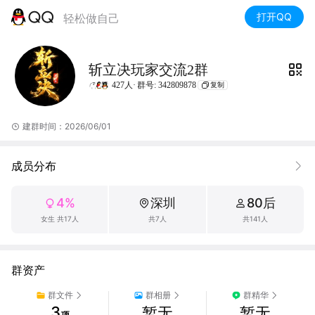
打开QQ
轻松做自己
斩立决玩家交流2群
427人·
群号: 342809878
复制
建群时间：2026/06/01
成员分布
4%
深圳
80后
女生 共17人
共7人
共141人
群资产
群文件
群相册
群精华
3
暂无
暂无