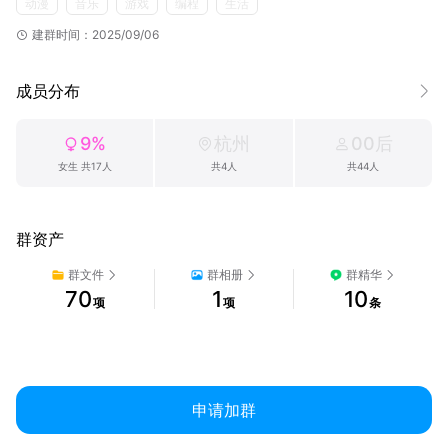
动漫
音乐
游戏
编程
生活
建群时间：2025/09/06
成员分布
9%
杭州
00后
女生 共17人
共4人
共44人
群资产
群文件
群相册
群精华
70
1
10
项
项
条
申请加群