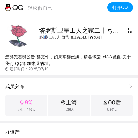
打开QQ
轻松做自己
塔罗斯卫星工人之家二十号据点
1875人·
群号: 811923437
复制
进群先看群公告 群文件，如果本群已满，请尝试去 MAA设置-关于
我们-QQ群 加未满的群。
建群时间：2025/07/19
成员分布
9%
上海
00后
女生 共176人
共36人
共801人
群资产