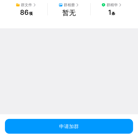
群文件
群相册
群精华
86
1
暂无
项
条
申请加群