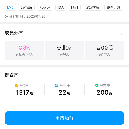
2群:557047118

LV5
LATstu
Roblox
IDA
html
游戏交流
逆向开发
3群:527098561

4群:751028285

建群时间：2025/07/20
恬恬小群:977686030

LAT Bypass API官方群聊:915050457

成员分布
林林小小恬官方群聊:523361452

交友聊天群:954990861

8%
北京
00后
游戏交流群:851509429

官方QQ频道:LATstudio1

女生 共148人
共14人
共287人
DC频道: .gg/jEaY4etBTY

-------------------------LATstudio---------------------------

此交流群交流roblox-脚本-脚本编程-软件编程-使用教程

群资产
有心事都可以说出来哈，把此群当做你的避风港

群文件
群相册
群精华
1317
22
200
没事哒，无论何事

项
项
条
©2026 LATstudio
申请加群