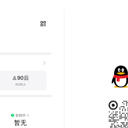
90后
共292人
群精华
暂无