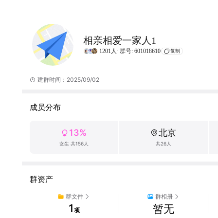
相亲相爱一家人1
1201人·
群号: 601018610
复制
建群时间：2025/09/02
成员分布
13%
北京
女生 共156人
共26人
群资产
群文件
群相册
1
暂无
项