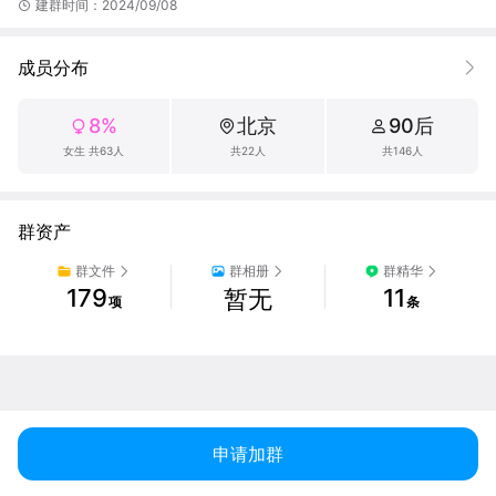
建群时间：2024/09/08
成员分布
8%
北京
90后
女生 共63人
共22人
共146人
群资产
群文件
群相册
群精华
179
11
暂无
项
条
申请加群